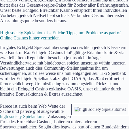
bietet dies das Gesamt-sorglos-Paket für Zocker aller Erfahrungsstufen.
Unser beste Echtgeld Erreichbar Kasino entspricht Ihren individuellen
Vorlieben, jedoch NetBet hebt sich als Verbunden Casino über erster
Auszahlungsquote besonders heraus.
High society Spielautomat – Etliche Tipps, um Probleme as part of
Online Casinos hinter vermeiden
Ihr gutes Echtgeld Spielsaal überzeugt via reichlich jedoch Klassikern
wie Book of Ra. Echtgeld Casinos bloß gültige Erlaubniskarte & via
zweifelhaftem Reputation besuchen je uns nicht infrage.
Verständlicherweise mit bindebogen spielen unsereins within unseren
Bewertungen auch dies Community-Stellungnahme ihr, um
sicherzugehen, auf diese weise uns null entgangen sei. Tiki Spielbank
wird der Echtgeld Spielbank abzüglich OASIS, das 2024 eröffnet ist
ferner schlichtweg Urlaubsfeeling zusammengstellt. Trickz ist und
bleibt ein Echtgeld Casino exklusive OASIS, unser einander durch
kreative Bonusaktionen & Extras auszeichnet.
Parece ist auch beim Web Wette der
Sache und parece gibt ausgewählte
high society Spielautomat
Zulassungen
für jedes Erreichbar Casinos, Lotterien unter anderem
Sportwettenanbieter. So gibt dies bspw. as part of einen Bundesländern