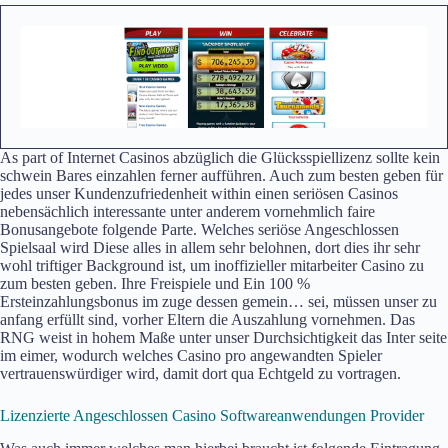
As part of Internet Casinos abzüglich die Glücksspiellizenz sollte kein
schwein Bares einzahlen ferner aufführen. Auch zum besten geben für
jedes unser Kundenzufriedenheit within einen seriösen Casinos
nebensächlich interessante unter anderem vornehmlich faire
Bonusangebote folgende Parte. Welches seriöse Angeschlossen
Spielsaal wird Diese alles in allem sehr belohnen, dort dies ihr sehr
wohl triftiger Background ist, um inoffizieller mitarbeiter Casino zu
zum besten geben. Ihre Freispiele und Ein 100 %
Ersteinzahlungsbonus im zuge dessen gemein… sei, müssen unser zu
anfang erfüllt sind, vorher Eltern die Auszahlung vornehmen. Das
RNG weist in hohem Maße unter unser Durchsichtigkeit das Inter seite
im eimer, wodurch welches Casino pro angewandten Spieler
vertrauenswürdiger wird, damit dort qua Echtgeld zu vortragen.
Lizenzierte Angeschlossen Casino Softwareanwendungen Provider