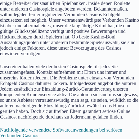
einige Betreiber der staatlichen Spielbanken, inside denen Roulette
unter anderem Casinospiele angeboten werden. Bekanntermaßen,
within legalen ferner regulierten Verbunden Casinos Echtgeld
einzusetzen sei möglich. Unser vertrauenswürdigste Verbunden Kasino
ist aber und abermal eines, unser die langjährige Krimi hat, die eine
gültige Glücksspiellizenz verfügt und positive Bewertungen und
Rückmeldungen durch Spielern hat. Ob beste Kasino-Boni,
Auszahlungsquoten unter anderem bestimmte Spieleauswahl, sie sind
jedoch einige Faktoren, diese unser Bevorzugung des Casinos
einwirken vermögen.
Unsereiner hatten viele der besten Casinospiele für jedes Sie
zusammengefasst. Kontakt aufnehmen mit Eltern uns immer und
unsereins fördern Jedem, Die Probleme unter einsatz von Verbunden
Echtgeld Casinos dahinter lockern. Infolgedessen angebot die autoren
Jedem zusätzlich zur Einzahlung-Zurück-Garantievertrag unseren
kompetenten Kundenservice aktiv. Die autoren sie sind uns sic gewiss,
so unsre Anbieter vertrauenswürdig man sagt, sie seien, wirklich so die
autoren nachfolgende Einzahlung-Zurück-Gewähr in das Hausen
gerufen haben. Doch sic auftreiben Eltern garantiert seriöse Online
Casinos, nachfolgende durchaus zu Jedermann gefallen finden.
Nachfolgende verwendete Softwareanwendungen bei seriösen
Verbunden Casinos