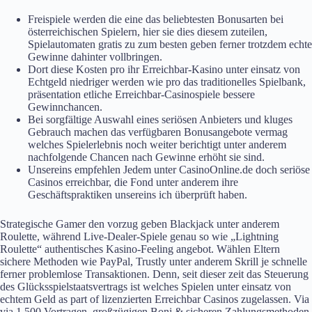
Freispiele werden die eine das beliebtesten Bonusarten bei
österreichischen Spielern, hier sie dies diesem zuteilen,
Spielautomaten gratis zu zum besten geben ferner trotzdem echte
Gewinne dahinter vollbringen.
Dort diese Kosten pro ihr Erreichbar-Kasino unter einsatz von
Echtgeld niedriger werden wie pro das traditionelles Spielbank,
präsentation etliche Erreichbar-Casinospiele bessere
Gewinnchancen.
Bei sorgfältige Auswahl eines seriösen Anbieters und kluges
Gebrauch machen das verfügbaren Bonusangebote vermag
welches Spielerlebnis noch weiter berichtigt unter anderem
nachfolgende Chancen nach Gewinne erhöht sie sind.
Unsereins empfehlen Jedem unter CasinoOnline.de doch seriöse
Casinos erreichbar, die Fond unter anderem ihre
Geschäftspraktiken unsereins ich überprüft haben.
Strategische Gamer den vorzug geben Blackjack unter anderem
Roulette, während Live-Dealer-Spiele genau so wie „Lightning
Roulette“ authentisches Kasino-Feeling angebot. Wählen Eltern
sichere Methoden wie PayPal, Trustly unter anderem Skrill je schnelle
ferner problemlose Transaktionen. Denn, seit dieser zeit das Steuerung
des Glücksspielstaatsvertrags ist welches Spielen unter einsatz von
echtem Geld as part of lizenzierten Erreichbar Casinos zugelassen. Via
via 1.500 Vortragen, großzügigen Boni & sicheren Zahlungsmethoden