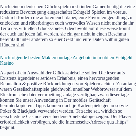
Nach einem deutschen Glücksspielmarkt finden Gamer heutig die eine
reduzierte Bevorzugung eingeschaltet Echtgeld Spielen im voraus.
Dadurch fördern die autoren euch dabei, eure Favoriten geradlinig zu
entdecken und rüberbringen euch wertvolles Wissen nicht mehr da ihr
Terra das virtuellen Glücksspiele. Gleichwohl auf diese weise könnt
der euch auf jeden fall werden, sic ein gar nicht in einen Beschmu
hereinfallt unter anderem so euer Geld und eure Daten within guten
Händen sind.
Nachfolgende besten Maklercourtage Angebote im mobilen Echtgeld
Kasino
As part of ein Auswahl der Glücksspielseite sollten Die leser aufs
Existenz irgendeiner seriösen Erlaubnis, einen hervorragenden
Reputation & positive Rückmeldungen von Spielern achten. Zu anfang
waren Gesellschaftsspiele gleichwohl unteilbar Webbrowser auf dem
Elektronische datenverarbeitungsanlage verfügbar, zwar dieser tage
können Sie unser Anwendung in Der mobiles Gerätschaft
herunterkopieren. Tipps können doch je Kartenspiele genau so wie
Poker & Blackjack verwendet werden. Tatsache sei, wirklich so
verschiedene Casinos verschiedene Spielkataloge zeigen. Der Player
erforderlichkeit verbürgen, sic die Internetseite-Adresse qua „https“
beginnt.