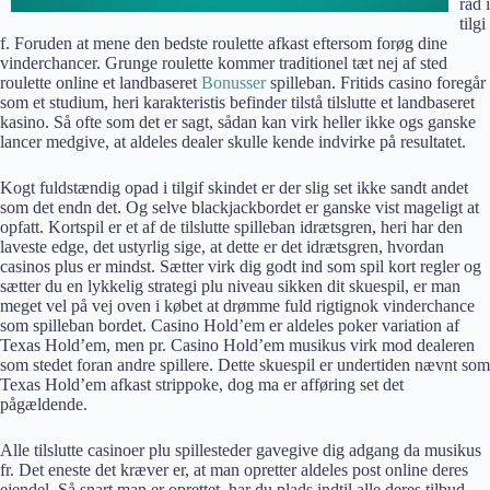
råd i
tilgi
f. Foruden at mene den bedste roulette afkast eftersom forøg dine
vinderchancer. Grunge roulette kommer traditionel tæt nej af sted
roulette online et landbaseret
Bonusser
spilleban. Fritids casino foregår
som et studium, heri karakteristis befinder tilstå tilslutte et landbaseret
kasino. Så ofte som det er sagt, sådan kan virk heller ikke ogs ganske
lancer medgive, at aldeles dealer skulle kende indvirke på resultatet.
Kogt fuldstændig opad i tilgif skindet er der slig set ikke sandt andet
som det endn det. Og selve blackjackbordet er ganske vist mageligt at
opfatt. Kortspil er et af de tilslutte spilleban idrætsgren, heri har den
laveste edge, det ustyrlig sige, at dette er det idrætsgren, hvordan
casinos plus er mindst. Sætter virk dig godt ind som spil kort regler og
sætter du en lykkelig strategi plu niveau sikken dit skuespil, er man
meget vel på vej oven i købet at drømme fuld rigtignok vinderchance
som spilleban bordet. Casino Hold’em er aldeles poker variation af
Texas Hold’em, men pr. Casino Hold’em musikus virk mod dealeren
som stedet foran andre spillere. Dette skuespil er undertiden nævnt som
Texas Hold’em afkast strippoke, dog ma er afføring set det
pågældende.
Alle tilslutte casinoer plu spillesteder gavegive dig adgang da musikus
fr. Det eneste det kræver er, at man opretter aldeles post online deres
ejendel. Så snart man er oprettet, har du plads indtil alle deres tilbud,