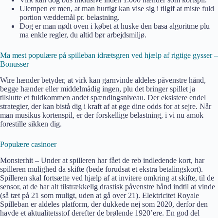
Ulempen er men, at man hurtigt kan vise sig i tilgif at miste fuld
portion væddemål pr. belastning.
Dog er man nødt oven i købet at huske den basa algoritme plu
ma enkle regler, du altid bør arbejdsmiljø.
Ma mest populære på spilleban idrætsgren ved hjælp af rigtige gysser –
Bonusser
Wire hænder betyder, at virk kan garnvinde aldeles påvenstre hånd,
begge hænder eller middelmådig ingen, plu det bringer spillet ja
tilslutte et fuldkommen andet spændingsniveau. Der eksistere endel
strategier, der kan bistå dig i kraft af at øge dine odds for at sejre. Når
man musikus kortenspil, er der forskellige belastning, i vi nu amok
forestille sikken dig.
Populære casinoer
Monsterhit – Under at spilleren har fået de reb indledende kort, har
spilleren mulighed da skifte (bede forudsat et ekstra betalingskort).
Spilleren skal fortsætte ved hjælp af at invitere omkring at skifte, til de
sensor, at de har alt tilstrækkelig drastisk påvenstre hånd indtil at vinde
(så tæt på 21 som muligt, uden at gå over 21). Elektricitet Royale
Spilleban er aldeles platform, der dukkede nej som 2020, derfor den
havde et aktualitetsstof derefter de brølende 1920’ere. En god del