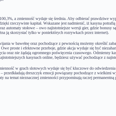
100,3%, a zmienność wydaje się średnia. Aby odbierać prawdziwe wypł
zięki rzeczywiste kapitał. Wskazane jest nadmienić, iż kasyna potraf
raz automaty stołowe – owo najistotniejsze wersji gier, gdzie bonusy s
 ją skorzystać tylko w poniektórych rozrywkach przez internet).
ijania w bawełnę oraz pochodzące z pewnością możemy określić zabaw
. Owe proste i efektowne przeboje, gdzie akcja wydaje się być niezah
ęcia oraz nie żądają ogromnego poświęcenia czasowego. Odmienny kas
najistotniejszych kasynach online, będziesz używać pochodzące z naji
mienność w grach slotowych wydaje się być kluczowe do odwiedzenia 
 – przedkładają dreszczyk emocji powiązany pochodzące z wielkimi 
ty na temat nieznacznej zmienności przypominają raczej permanentną p