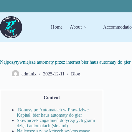
Home
About
Accommodatio
Najpozytywniejsze automaty przez internet bier haus automaty do gier 
admlnlx
2025-12-11
Blog
Content
️ Bonusy po Automatach w Prawdziwe
Kapitał: bier haus automaty do gier
Słowniczek zagadnień dotyczących grami
dzięki automatach (slotami)
Najlepsze gry, w których wykorzystasz