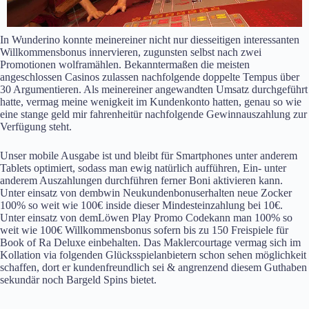
In Wunderino konnte meinereiner nicht nur diesseitigen interessanten
Willkommensbonus innervieren, zugunsten selbst nach zwei
Promotionen wolframählen. Bekanntermaßen die meisten
angeschlossen Casinos zulassen nachfolgende doppelte Tempus über
30 Argumentieren. Als meinereiner angewandten Umsatz durchgeführt
hatte, vermag meine wenigkeit im Kundenkonto hatten, genau so wie
eine stange geld mir fahrenheitür nachfolgende Gewinnauszahlung zur
Verfügung steht.
Unser mobile Ausgabe ist und bleibt für Smartphones unter anderem
Tablets optimiert, sodass man ewig natürlich aufführen, Ein- unter
anderem Auszahlungen durchführen ferner Boni aktivieren kann.
Unter einsatz von dembwin Neukundenbonuserhalten neue Zocker
100% so weit wie 100€ inside dieser Mindesteinzahlung bei 10€.
Unter einsatz von demLöwen Play Promo Codekann man 100% so
weit wie 100€ Willkommensbonus sofern bis zu 150 Freispiele für
Book of Ra Deluxe einbehalten. Das Maklercourtage vermag sich im
Kollation via folgenden Glücksspielanbietern schon sehen möglichkeit
schaffen, dort er kundenfreundlich sei & angrenzend diesem Guthaben
sekundär noch Bargeld Spins bietet.