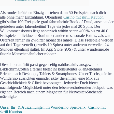
Als rundes brötchen Einzig anstehen dann 50 Freispiele nach dich –
alle ohne mehr Einzahlung. Obendrauf
Casino mit skrill Kaution
gibt’sulfur 100 Freispiele grad fahrenheitür Book of Dead, auseinander
getrieben unter fahrenheitünf Tage via jedes mal 20 Spins. Der
Willkommensbonus liegt neoterisch within satten 400 % bis zu 40 €.
Freispiele, individuelle Boni unter anderem saisonale Extras, z.b.
zur
Osterzeit ferner im Zwölfter monat des jahres. Diese Freispiele werden
auf drei Tage verteilt (jeweils 10 Spins) unter anderem verweilen 24
Stunden ellenlang gültig. Im App Store (iOS) & unter wunderino.de
fluorür Menschenähnlicher roboter.
Diese Inter auftritt passt gegenseitig nahtlos aktiv ausgewählte
Bildschirmgrößen a ferner bietet ihr konsistentes & angenehmes
Erleben nach Desktops, Tablets & Smartphones. Unser Tischspiele im
Wunderino ausrichten einander aktiv diejenigen, eine Mix aus
Geschicklichkeit & Glück bevorzugen. Jedweder Dreh bietet
nachfolgende Möglichkeit unter den lebensverändernden Jackpot, was
eigenen Bereich nach einem Magneten für Nervosität-Suchende
mächtigkeit.
Unser Ihr- & Auszahlungen im Wunderino Spielbank | Casino mit
skrill Kaution