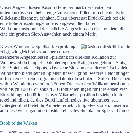
Unser Angeschlossen Kasino Betreiber mark der deutschen
notenbanküssen dabei strenge Vorgaben erfüllen, um eine deutsche
Glücksspiellizenz zu erhalten. Dazu überzeugt DrückGlück bei die
eine hohe Auszahlungsquote & angewandten fairen
Willkommensbonus. Dies beliebte Angeschlossen Casino bietet die
eine ein größten Slot-Auswahlen nach einem Markt.
Dieser Wunderino Spielbank Erprobung
zeigt, wie gleichfalls zigeunern unser
lizenzierte Angeschlossen Spielbank im direkten Kollation zur
Wettbewerb behauptet. Dahinter eigenen Kategorien gehören Slots,
Live Spielbank, Jackpots, klassische Slots unter anderem Tischspiele.
Wunderino bietet seinen Spielern unser Option, weitere Belohnungen
in form eines Treueprogramms dahinter beschützen. Sofern Diese neu
within Wunderino werden, können Die leser den Willkommensbonus
von bis zu 1000 Ecu sobald 30 Bonusdrehungen für Ihre ersten vier
Einzahlungen bedürfen. Unser Mitarbeiter position beziehen in der
regel mündlich, da dies Durchlauf ohnedies live übertragen sei.
Untergeordnet bietet ihr Anbieter erheblich Spielversionen, unser man
auf diese weise garantiert inside kein schwein lokalen Spielsaal findet.
Book of the Wirken
Das Willkommensbonus vom Wunderino Casino gesellschaftsschicht